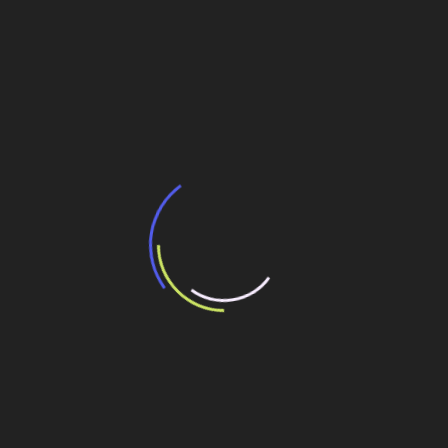
BNDES e Ministério das Cidades projetam
potencial de expansão de linhas de
transporte coletivo da Baixada Santista
13 de julho de 2026