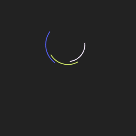
potencial de expansão de linhas de
transporte coletivo da Baixada Santista
13 de julho de 2026
“Incerteza jurídica” adia homologação do
resultado de leilão de reserva
15 de maio de 2026