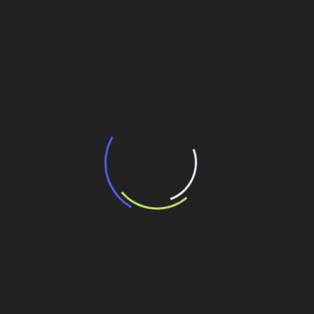
BNDES e Ministério das Cidades projetam
potencial de expansão de linhas de
transporte coletivo da Baixada Santista
13 de julho de 2026