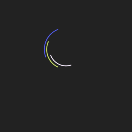
aeronaves
Governo planeja realizar 13 leilões de rodovias
em 2024
Navegação
Drenagem capta chuvas no Entreposto de
Marabá
de
Post
Gestão predial e todas as instalações elétricas
para data centers
Veja também