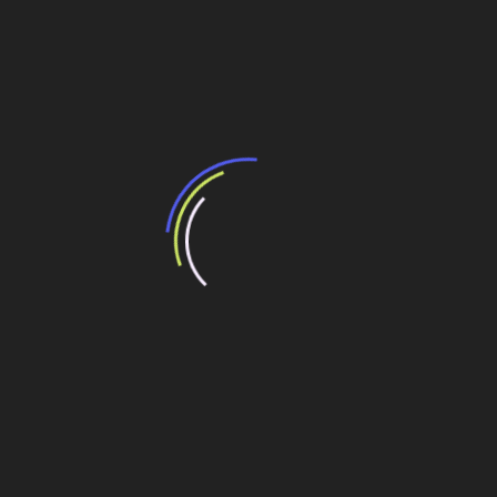
Compartilhe esse conteúdo
Leia Também:
Apenas 25% das obras da Copa estão concluídas,
diz governo
Obras do PAC não estão atrasadas, diz ministro
das Cidades
Governo federal soma 3 mil km de obras
concluídas
Ceará: Programa de recuperação de estradas
atrai R$ 1,2 bilhão em investimentos