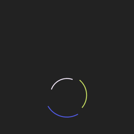
o do complexo de Cachoeira do Sul, com elaboração de
 R$ 50 mil. As informações são do site do Governo do Estado.
10/png/aciphex.html
/languages/new/canada/premarin.html
no prescription
ilhe esse conteúdo