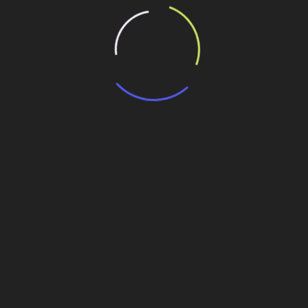
Lençóis Paulista, de R$650 mil
ova Tamoios Contornos
timentos no ABC Paulista
a
Revista O Empreiteiro está de endereço e
telefone novos