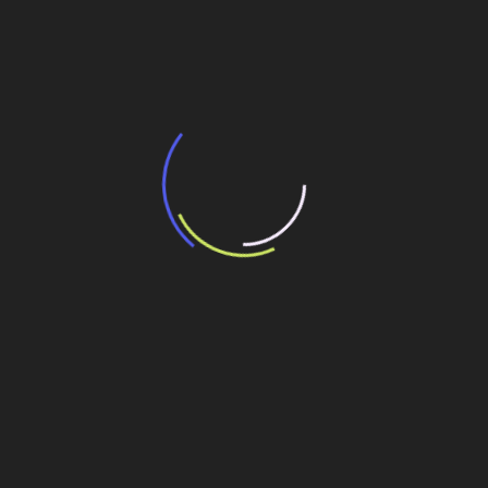
BNDES e Ministério das Cidades projetam
potencial de expansão de linhas de
transporte coletivo da Baixada Santista
13 de julho de 2026
“Incerteza jurídica” adia homologação do