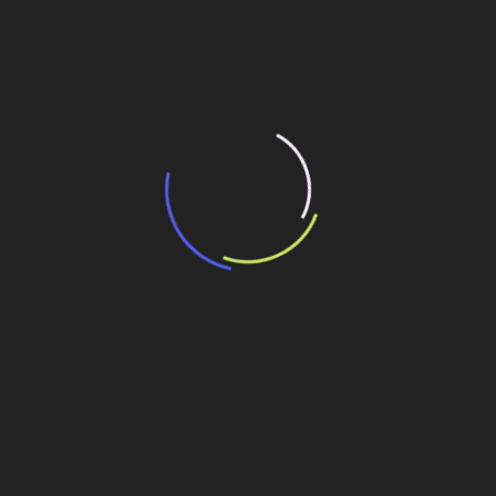
resultado de leilão de reserva
15 de maio de 2026
“Retrofit em multivisão”, obra que amplia o
debate sobre o futuro e preservação da
história das cidades. Lançamento da Editora
Senac São Paulo.