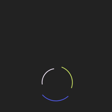
ncerramento à Al. Lorena, 800 – São Paulo/SP. Os
o devem entrar em contato com a Central de Atendimento da
 via e-mail: cac@superbid.net
ilhe esse conteúdo