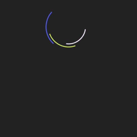
“Incerteza jurídica” adia homologação do
resultado de leilão de reserva
15 de maio de 2026