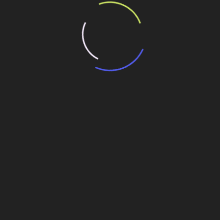
s para o governo
 disputar hidrelétricas
e segurança às comunidades de Cassu e Cachoeira Alta
Eclusa no Tietê