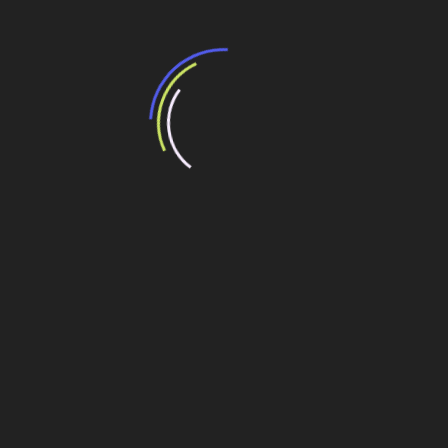
Eduardo Lustoza, diretor da Autoridade
Portuária de Santos, falou à Revista OE sobre o
potencial de expansão do Porto de Santos
Usina de Jirau sem prazo para retomada dos
trabalhos
Editorial
Navegação
Crise econômica mundial deve ser principal
assunto no encontro de Dilma e Obama
de
Post
Metrô do Rio de Janeiro usa bomba estacionária de
concreto