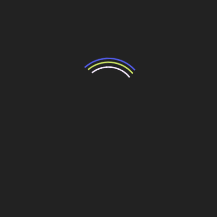
– Propriedade:
Grupo Petrópolis (fábrica de cerveja
Itaipava)
– Investimento total:
R$ 600 milhões
2
– Área construída:
185 mil m
– Construção:
Odebrecht Infraestrutura
– Cobertura e fechamentos laterais:
Isoeste
– Projeto de produção de cerveja, fornecimento
de equipamentos
e montagem:
Krones
Fonte: Revista O Empreiteiro