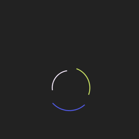
ndo pela marca”, conclui o executivo.
 nas concessionárias no primeiro ano e após este prazo
cta.
ilhe esse conteúdo
os de 9 e 11 toneladas
s