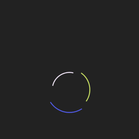
é o projeto JCB de braço único, chamado de PowerBoom, que
ateral, aumentando a segurança do operador. Além disso, a
visibilidade de 270° e 46% mais espaço interno,
 consequência, maior produtividade.
ilhe esse conteúdo
carregadeira
sil e anuncia dobrar sua produção