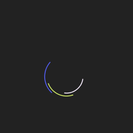
BNDES e Ministério das Cidades projetam
potencial de expansão de linhas de
transporte coletivo da Baixada Santista
13 de julho de 2026