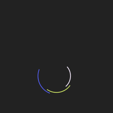
“Incerteza jurídica” adia homologação do
resultado de leilão de reserva
15 de maio de 2026