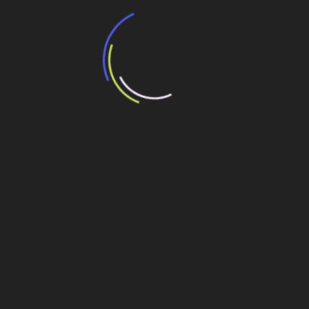
“Incerteza jurídica” adia homologação do
resultado de leilão de reserva
15 de maio de 2026