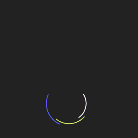
“Incerteza jurídica” adia homologação do
resultado de leilão de reserva
15 de maio de 2026