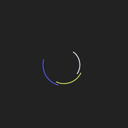
“Incerteza jurídica” adia homologação do
resultado de leilão de reserva
15 de maio de 2026