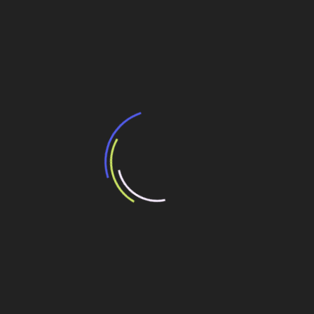
futura Linha-6 Laranja do Metrô de SP
Linha 6-Laranja do Metrô de SP é construída com
padrão sustentável aliado à inovação
Navegação
Monitoramento por imagens e programa de IA
emitem avisos sobre riscos em canteiros
de
Post
Isa Energia anuncia energização do Bloco 2 do
Projeto Piraquê, em MG
Veja também