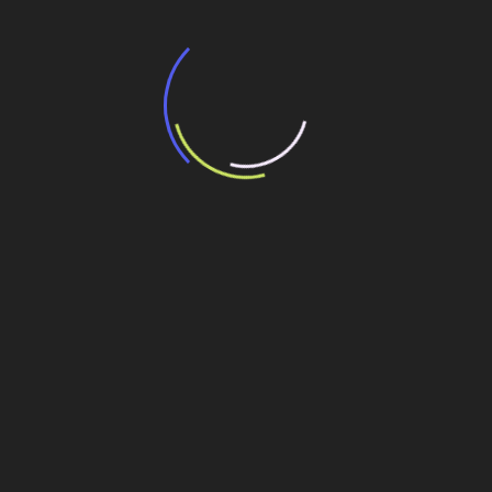
“Incerteza jurídica” adia homologação do
resultado de leilão de reserva
15 de maio de 2026