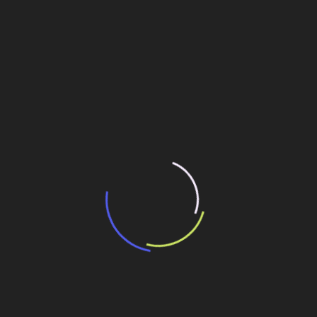
“Incerteza jurídica” adia homologação do
resultado de leilão de reserva
15 de maio de 2026