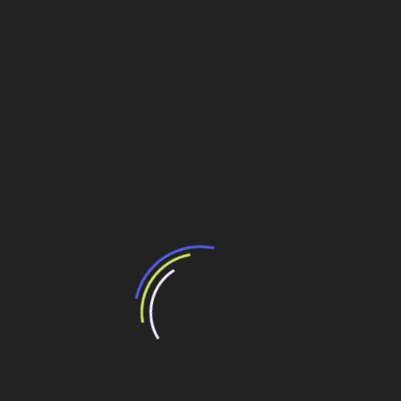
s empresas de construção". Para ele, o que se vê hoje é um cenário
de retomada.
Ele destacou o papel da Petrobras no crescimento brasileiro e disse
que a Engenharia do País está apta para os desafios do novo vetor
de crescimento do País:o Pré-Sal. Ao final do evento, o presidente, as
demais autoridades e o público puderam ver a exposição de obras
que marcaram a história da infraestrutura brasileira.
Fonte: Estadão
Compartilhe esse conteúdo
Leia Também:
As tecnologias estão na prateleira – mas falta