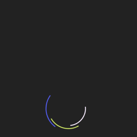
“Incerteza jurídica” adia homologação do
resultado de leilão de reserva
15 de maio de 2026