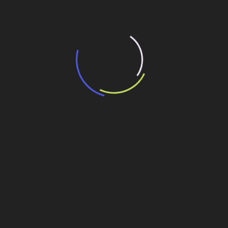
“Retrofit em multivisão”, obra que amplia o
debate sobre o futuro e preservação da
história das cidades. Lançamento da Editora
Senac São Paulo.
13 de março de 2026