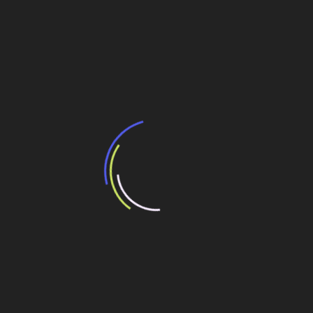
Navegação
Alcoolduto será alternativa logística para
exportação em MS.
de
Post
Brasil desperdiça potencial hidroviário, 20 vezes
mais barato que o transporte por rodovias.
Veja também