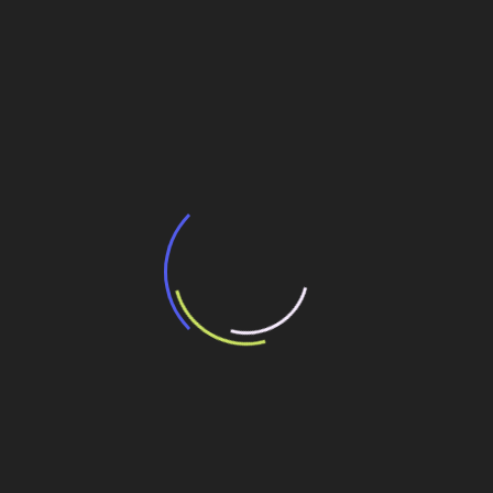
BNDES e Ministério das Cidades projetam
potencial de expansão de linhas de
transporte coletivo da Baixada Santista
13 de julho de 2026