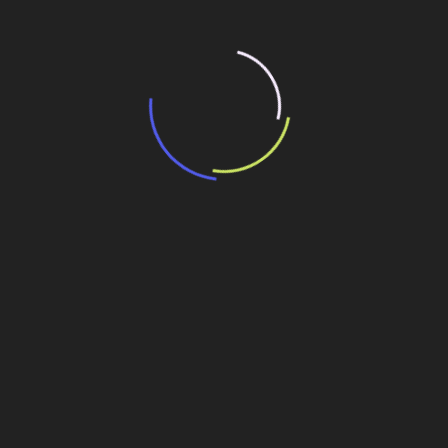
“Retrofit em multivisão”, obra que amplia o
debate sobre o futuro e preservação da
história das cidades. Lançamento da Editora
Senac São Paulo.
13 de março de 2026
Deixe um comentário
Você precisa fazer o
login
para publicar um comentário.