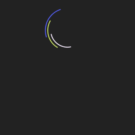
Veja também
BNDES e Ministério das Cidades projetam
potencial de expansão de linhas de
transporte coletivo da Baixada Santista
13 de julho de 2026