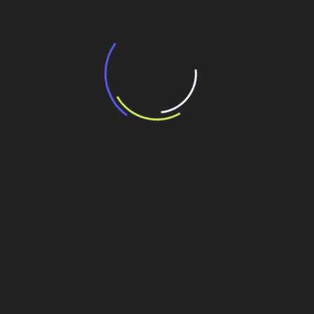
“Incerteza jurídica” adia homologação do
resultado de leilão de reserva
15 de maio de 2026