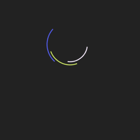
transporte coletivo da Baixada Santista
13 de julho de 2026
“Incerteza jurídica” adia homologação do
resultado de leilão de reserva
15 de maio de 2026