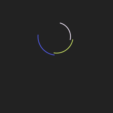
“Retrofit em multivisão”, obra que amplia o
debate sobre o futuro e preservação da
história das cidades. Lançamento da Editora
Senac São Paulo.
13 de março de 2026