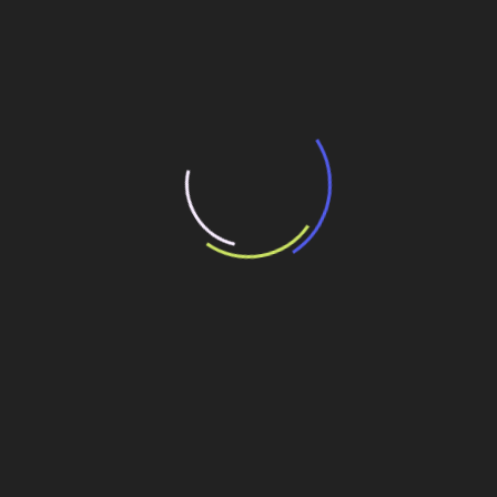
rodas Cat 926, 930 e 938; para pavimentação, a fresadora
a frio Cat PM822 de meia pista; a pavimentadora de
asfalto Cat AP455 Mobil-trac, e, ainda, os motores como
o C3.6 IPU, C7.1 e C9.3B, que atendem aos padrões de
emissão Stage V e Tier 4 Final e são compatíveis com
biodiesel até B20 e óleo vegetal hidrotratado (HVO) até
EN15940.
Dynapac
A empresa mostrará a extensa linha de produtos de
compactação pesada como os Rolos Tandem Leves,
Rolos Tandem Pesados, Rolos Pneumáticos, Rolos de
Solo e Compactador Tamping exclusivo, CT3000.
Também lançará sua linha Z.ERA com os primeiros rolos
elétricos produzidos em série do mundo. Os novos rolos