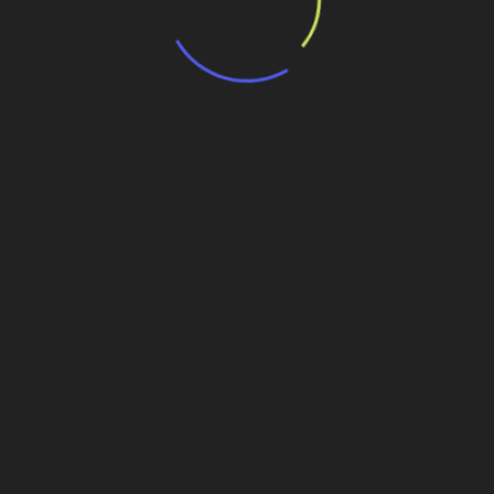
teira
ilhe esse conteúdo
mpactador