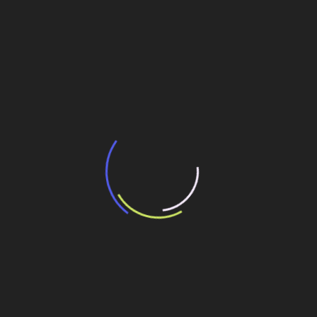
BNDES e Ministério das Cidades projetam
potencial de expansão de linhas de
transporte coletivo da Baixada Santista
13 de julho de 2026