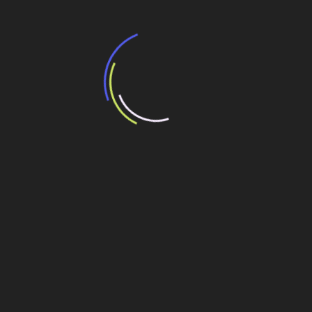
Veja também
BNDES e Ministério das Cidades projetam
potencial de expansão de linhas de
transporte coletivo da Baixada Santista
13 de julho de 2026