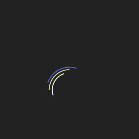
novembro/2022 o Termo de Liberação Parcial (TLP), com
pendências não impeditivas, para o recebimento de 90%
da Receita Anual Permitida (RAP) de R$ 27 milhões. O
investimento ANEEL é de R$ 146 milhões. Ambos os
valores são referentes a junho de 2021, conforme a
Resolução Autorizativa 10.892/2021 da ANEEL.