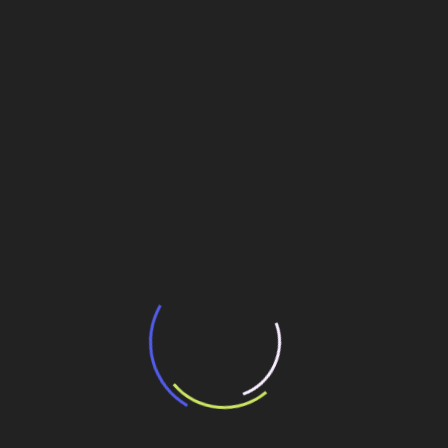
“Incerteza jurídica” adia homologação do
resultado de leilão de reserva
15 de maio de 2026