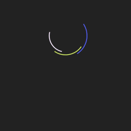
economia e poderia estar puxando o desenvolvimento
do País.
Na área de ferrovias o Brasil também está muito
atrasado. E o mais estranho é que não faltam recursos.
Nos últimos anos, não conseguimos investir no setor
os recursos orçamentários previstos no orçamento do
Dnit para desenvolver esses modais de transporte.
Foram recursos aprovados pelo Congresso, reservados
pelo Tesouro e que voltaram por falta de aplicação. No
ano passado, por exemplo, o Dnit tinha R$ 13 bilhões
no orçamento para investir e só conseguiu investir R$
6,5 bilhões, repetindo a mesma situação de anos
anteriores.
No tempo do PAC 1, o governo contava com recursos
da Cide-combustível, um tributo criado há 12 anos para