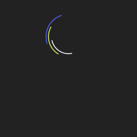
“Incerteza jurídica” adia homologação do
resultado de leilão de reserva
15 de maio de 2026