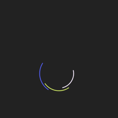
BNDES e Ministério das Cidades projetam
potencial de expansão de linhas de
transporte coletivo da Baixada Santista
13 de julho de 2026