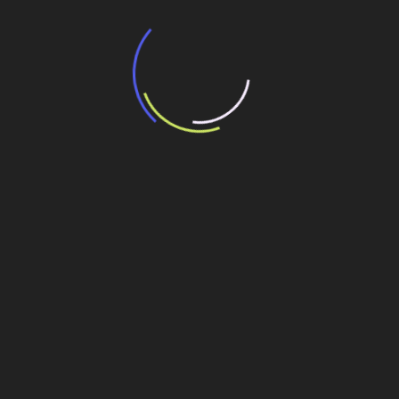
“Incerteza jurídica” adia homologação do
resultado de leilão de reserva
15 de maio de 2026