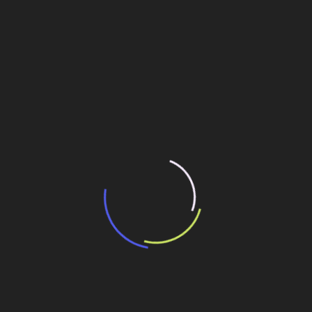
“Incerteza jurídica” adia homologação do
resultado de leilão de reserva
15 de maio de 2026