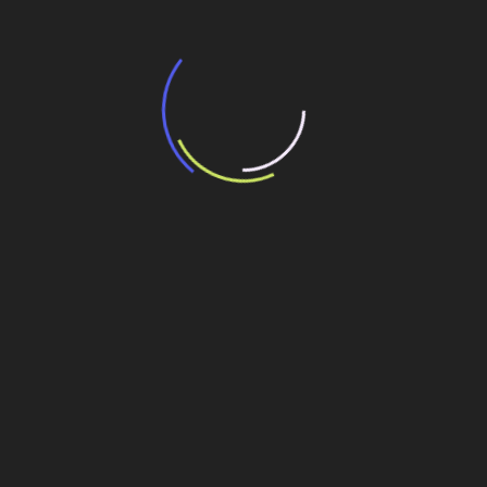
“Incerteza jurídica” adia homologação do
resultado de leilão de reserva
15 de maio de 2026