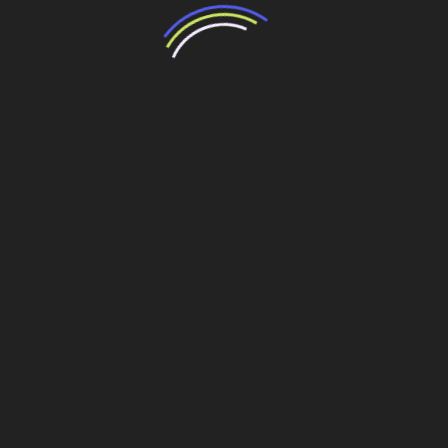
exigiria bilhões em investimentos. O montante equivale à
arrecadação anual de quase todas as cidades brasileiras
combinadas, evidenciando a urgência de consórcios
intermunicipais para viabilizar as obras de infraestrutura
sanitária.
Compartilhe esse conteúdo
Leia Também:
Congresso de saneamento discute gestão de
resíduos sólidos
Gestão de Resíduos Sólidos Urbanos: Do
Passivo Ambiental ao Hub de Valor
Caixa e Bird firmam acordo para liberar mais US$