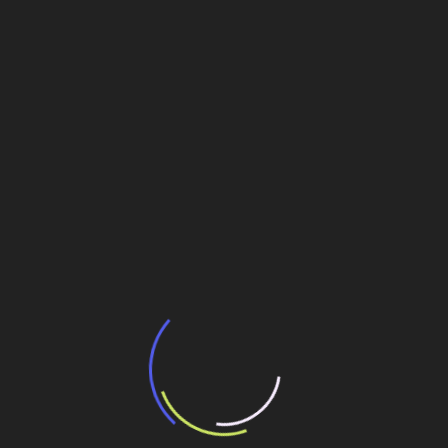
De siderúrgica à indústria papeleira
Post
Veja também
BNDES e Ministério das Cidades projetam