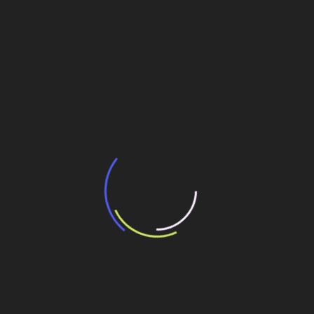
BNDES e Ministério das Cidades projetam
potencial de expansão de linhas de
transporte coletivo da Baixada Santista
13 de julho de 2026