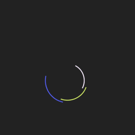
“Incerteza jurídica” adia homologação do
resultado de leilão de reserva
15 de maio de 2026